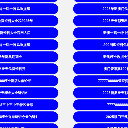
肖一码一特风险提醒
2025年新澳门
免费资料大全和2025年
2025天天彩资
年最新资料大全官网入口
新澳一码一特中
肖一码一特风险提醒
800图库资料
25年新奥期期准
新奥精准数据免
5年天天免费资料开
澳门管家婆10
8888精准新版功能介绍
7777788888管
天精准大全谜语Ai
2025新奥天天
8888王中王中王特区天顺
777788888
0精准香港谜语今天的谜1
2025溴门开