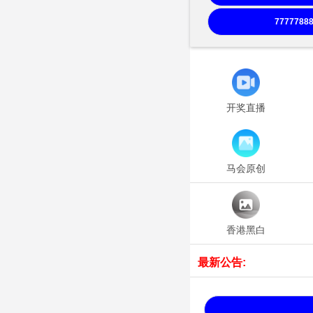
77777
开奖直播
马会原创
香港黑白
最新公告: