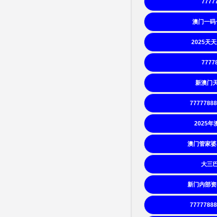
777
澳门一码
2025
777
新澳门天
777778
2025
澳门管家婆
大三
新门内部资
777778