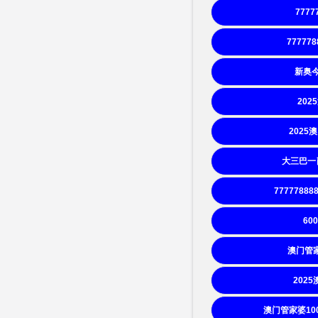
777
7777
新奥
20
202
大三巴一
777778
60
澳门管
202
澳门管家婆10