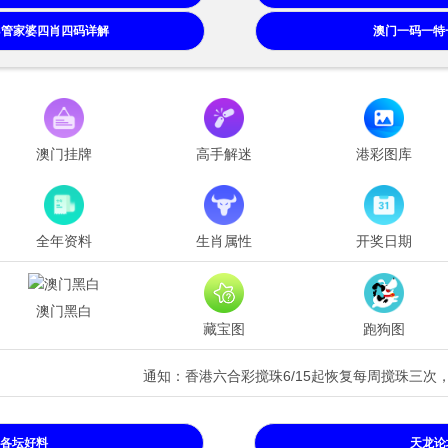
888管家婆四肖四码详解
澳门一码一特
澳门挂牌
高手解迷
港彩图库
全年资料
生肖属性
开奖日期
澳门黑白
藏宝图
跑狗图
通知：香港六合彩搅珠6/15起恢复每周搅珠三次，逢周二
各坛好料
天龙论