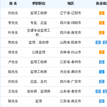
姓 名
求职职位
地区
执业信
刘先生
监理工程师
辽宁省-辽阳市
监
李先生
专监、总监
四川省-绵阳市
监
交通专业监理工
叶先生
四川省-南充市
监
程...
荆先生
监理、造价师
山西省-阳泉市
造
监
张先生
公路监理
吉林省-白山市
监
卢先生
监理工程师
江苏省-泰州市
监
陈先生
监理工程师
河北省-廊坊市
监
刘先生
总监、总代
四川省-广安市
监
王先生
造价师、监理师
山东省-泰安市
造
监
陈先生
监理
江苏省-南京市
监