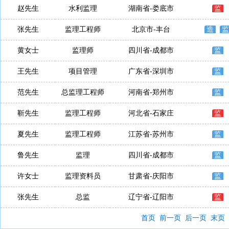
赵先生
水利监理
湖南省-娄底市
监
张先生
监理工程师
北京市-丰台
造
监
黄女士
监理师
四川省-成都市
监
王先生
项目管理
广东省-深圳市
监
范先生
总监理工程师
河南省-郑州市
监
靳先生
监理工程师
河北省-石家庄
监
夏先生
监理工程师
江苏省-苏州市
监
鲁先生
监理
四川省-成都市
监
许女士
监理资料员
甘肃省-庆阳市
监
张先生
总监
辽宁省-辽阳市
监
首页
前一页
后一页
末页