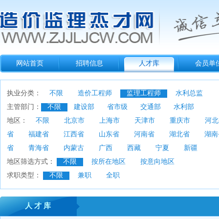
网站首页
招聘信息
人才库
会员单
执业分类：
不限
造价工程师
监理工程师
水利总监
主管部门：
不限
建设部
省市级
交通部
水利部
地区：
不限
北京市
上海市
天津市
重庆市
河北
省
福建省
江西省
山东省
河南省
湖北省
湖南
省
青海省
内蒙古
广西
西藏
宁夏
新疆
地区筛选方式：
不限
按所在地区
按意向地区
求职类型：
不限
兼职
全职
人 才 库