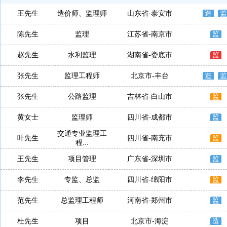
王先生
造价师、监理师
山东省-泰安市
造
监
陈先生
监理
江苏省-南京市
监
赵先生
水利监理
湖南省-娄底市
监
张先生
监理工程师
北京市-丰台
造
监
张先生
公路监理
吉林省-白山市
监
黄女士
监理师
四川省-成都市
监
交通专业监理工
叶先生
四川省-南充市
监
程...
王先生
项目管理
广东省-深圳市
监
李先生
专监、总监
四川省-绵阳市
监
范先生
总监理工程师
河南省-郑州市
监
杜先生
项目
北京市-海淀
造