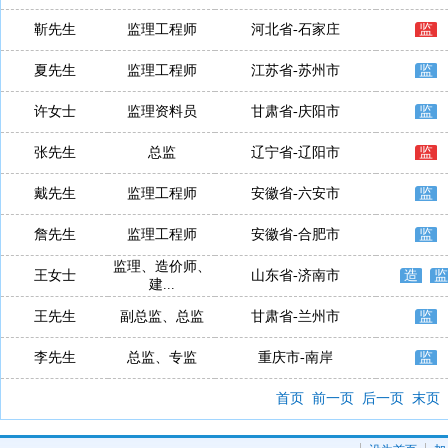
靳先生
监理工程师
河北省-石家庄
监
夏先生
监理工程师
江苏省-苏州市
监
许女士
监理资料员
甘肃省-庆阳市
监
张先生
总监
辽宁省-辽阳市
监
戴先生
监理工程师
安徽省-六安市
监
詹先生
监理工程师
安徽省-合肥市
监
监理、造价师、
王女士
山东省-济南市
造
监
建...
王先生
副总监、总监
甘肃省-兰州市
监
李先生
总监、专监
重庆市-南岸
监
首页
前一页
后一页
末页