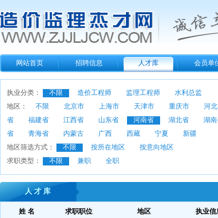
网站首页
招聘信息
人才库
会员单
执业分类：
不限
造价工程师
监理工程师
水利总监
地区：
不限
北京市
上海市
天津市
重庆市
河北
省
福建省
江西省
山东省
河南省
湖北省
湖南
省
青海省
内蒙古
广西
西藏
宁夏
新疆
地区筛选方式：
不限
按所在地区
按意向地区
求职类型：
不限
兼职
全职
人 才 库
姓 名
求职职位
地区
执业信