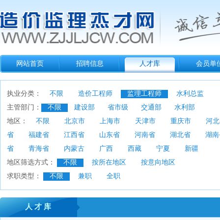
网站首页
招聘信息
人才库
会员单
执业分类：
不限
造价工程师
监理工程师
水利总监
主管部门：
不限
建设部
省市级
交通部
水利部
地区：
不限
北京市
上海市
天津市
重庆市
河北
省
福建省
江西省
山东省
河南省
湖北省
湖南
省
青海省
内蒙古
广西
西藏
宁夏
新疆
地区筛选方式：
不限
按所在地区
按意向地区
求职类型：
不限
兼职
全职
人 才 库