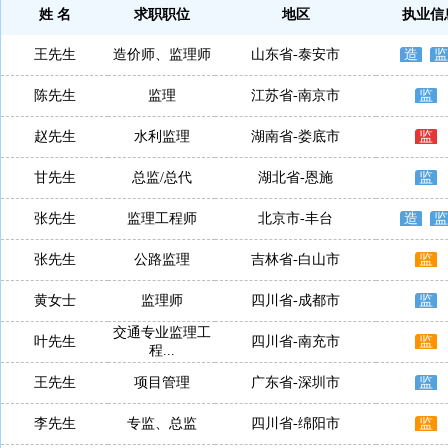
姓 名
求职职位
地区
执业信
王先生
造价师、监理师
山东省-泰安市
造
监
陈先生
监理
江苏省-南京市
监
赵先生
水利监理
湖南省-娄底市
监
甘先生
总监/总代
湖北省-恩施
监
张先生
监理工程师
北京市-丰台
造
监
张先生
公路监理
吉林省-白山市
监
黄女士
监理师
四川省-成都市
监
交通专业监理工
叶先生
四川省-南充市
监
程...
王先生
项目管理
广东省-深圳市
监
李先生
专监、总监
四川省-绵阳市
监