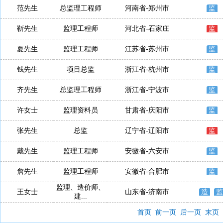
范先生
总监理工程师
河南省-郑州市
监
靳先生
监理工程师
河北省-石家庄
监
夏先生
监理工程师
江苏省-苏州市
监
钱先生
项目总监
浙江省-杭州市
监
齐先生
总监理工程师
浙江省-宁波市
监
许女士
监理资料员
甘肃省-庆阳市
监
张先生
总监
辽宁省-辽阳市
监
戴先生
监理工程师
安徽省-六安市
监
詹先生
监理工程师
安徽省-合肥市
监
监理、造价师、
王女士
山东省-济南市
造
监
建...
首页
前一页
后一页
末页