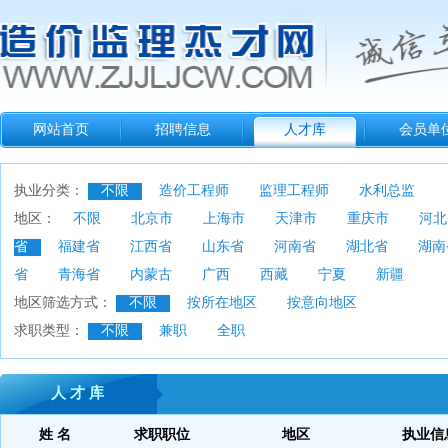
网站首页
招聘信息
人才库
会员单
执业分类：
不限
造价工程师
监理工程师
水利总监
地区：
不限
北京市
上海市
天津市
重庆市
河北
省
福建省
江西省
山东省
河南省
湖北省
湖南
省
青海省
内蒙古
广西
西藏
宁夏
新疆
地区筛选方式：
不限
按所在地区
按意向地区
求职类型：
不限
兼职
全职
人 才 库
姓 名
求职职位
地区
执业信