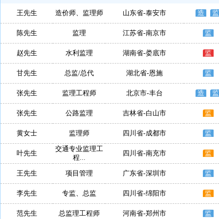
王先生
造价师、监理师
山东省-泰安市
造
监
陈先生
监理
江苏省-南京市
监
赵先生
水利监理
湖南省-娄底市
监
甘先生
总监/总代
湖北省-恩施
监
张先生
监理工程师
北京市-丰台
造
监
张先生
公路监理
吉林省-白山市
监
黄女士
监理师
四川省-成都市
监
交通专业监理工
叶先生
四川省-南充市
监
程...
王先生
项目管理
广东省-深圳市
监
李先生
专监、总监
四川省-绵阳市
监
范先生
总监理工程师
河南省-郑州市
监