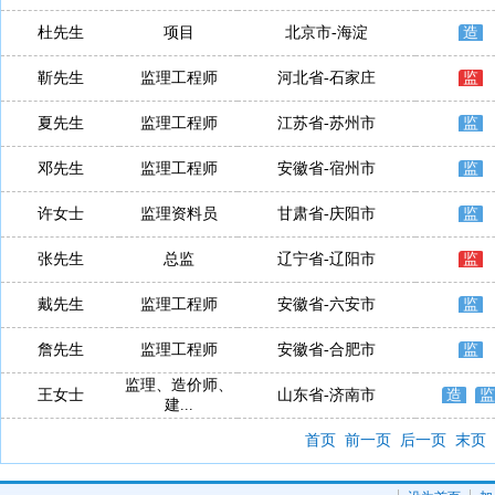
杜先生
项目
北京市-海淀
造
靳先生
监理工程师
河北省-石家庄
监
夏先生
监理工程师
江苏省-苏州市
监
邓先生
监理工程师
安徽省-宿州市
监
许女士
监理资料员
甘肃省-庆阳市
监
张先生
总监
辽宁省-辽阳市
监
戴先生
监理工程师
安徽省-六安市
监
詹先生
监理工程师
安徽省-合肥市
监
监理、造价师、
王女士
山东省-济南市
造
监
建...
首页
前一页
后一页
末页